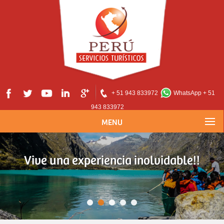
+ 51 943 833972
WhatsApp + 51
943 833972
MENU
Vive una experiencia inolvidable!!