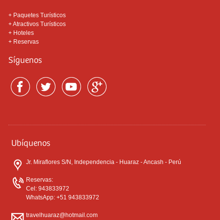
+
Paquetes Turísticos
+
Atractivos Turísticos
+
Hoteles
+
Reservas
Síguenos
Ubíquenos
Jr. Miraflores S/N, Independencia - Huaraz - Ancash - Perú
Reservas:
Cel: 943833972
WhatsApp: +51 943833972
travelhuaraz@hotmail.com