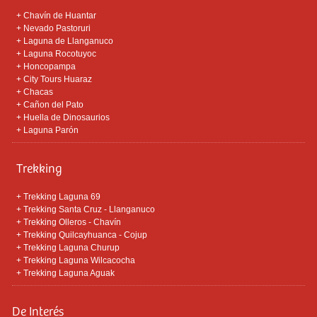
+
Chavín de Huantar
+
Nevado Pastoruri
+
Laguna de Llanganuco
+
Laguna Rocotuyoc
+
Honcopampa
+
City Tours Huaraz
+
Chacas
+
Cañon del Pato
+
Huella de Dinosaurios
+
Laguna Parón
Trekking
+
Trekking Laguna 69
+
Trekking Santa Cruz - Llanganuco
+
Trekking Olleros - Chavín
+
Trekking Quilcayhuanca - Cojup
+
Trekking Laguna Churup
+
Trekking Laguna Wilcacocha
+
Trekking Laguna Aguak
De Interés