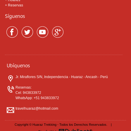
+
Hoteles
+
Reservas
Síguenos
Ubíquenos
Jr. Miraflores S/N, Independencia - Huaraz - Ancash - Perú
Reservas:
Cel: 943833972
WhatsApp: +51 943833972
travelhuaraz@hotmail.com
Copyright © Huaraz Trekking - Todos los Derechos Reservados. |