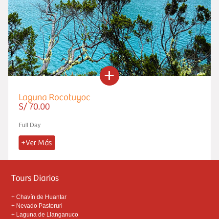
Laguna Rocotuyoc
S/ 70.00
Full Day
Tours Diarios
+
Chavín de Huantar
+
Nevado Pastoruri
+
Laguna de Llanganuco