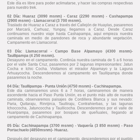
Este día es libre para poder aclimatarse, y hacer las compras respectivas
para nuestro trek.
02 Día: Huaraz (3090 msnm) - Caraz (2290 msnm) - Cashapampa
(2900 msnm) - Llamacorral (3 700 msnm).
Traslado de Huaraz a Caraz a través del Callejón de Huaylas, pasaremos
por Marcará, Carhuaz, Yungay, llegamos a Caraz. Desde Caraz
continuamos nuestro viaje hasta Cashapampa, aquí empieza nuestra
caminata en medio de paredones de roca y abundante vegetación.
Campamento en Llamacorral.
03 Día: Llamacorral - Campo Base Alpamayo (4300 msnm)-
Taullipampa (4 250 msnm).
Desayuno en el campamento. Continúa nuestra caminata de 5 a 6 horas
por el valle Santa Cruz, pasaremos por 2 lagunas impresionantes: Jatun
Cocha e Ichic Cocha. Visitamos el mirador Alpamayo y la Laguna
Arhuaycocha. Descenderemos al campamento en Taullipampa donde
pasaremos la noche.
04 Día: Taullipampa - Punta Unión (4750 msnm) - Cachinapampa.
Este día caminaremos unos 6 a 7 horas, caminaremos de manera
ascendente hacia el Paso Punta Unión, es el punto más alto de nuestra
caminata, observaremos paisajes de Cordillera Blanca y sus nevado:
Paria, Quitaraju, Rinrijirca, Taulliraju, Contrahierbas, y las lagunas
Ichoccocha, Jatuncoccha y Taullicocha. Descenderemos por el valle de
Huaripampa, pasaremos por bosques de queñuales, llegando al
campamento de Cachinapampa.
05 Día: Cachinapampa (3700 msnm) - Vaquería (3 850 msnm) - Paso
Portachuelo (4850msnm)- Huaraz.
Después del desayuno en el campamento, descenderemos por el pueblo