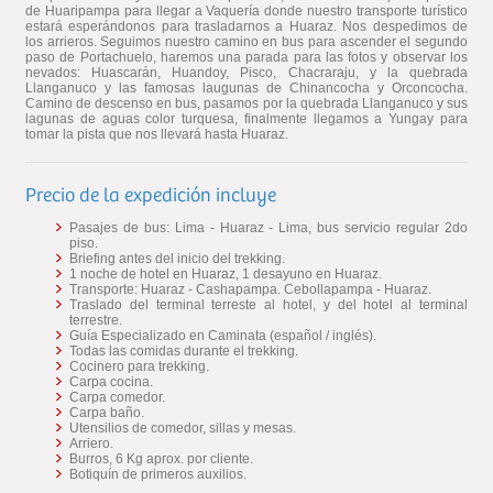
de Huaripampa para llegar a Vaquería donde nuestro transporte turístico
estará esperándonos para trasladarnos a Huaraz. Nos despedimos de
los arrieros. Seguimos nuestro camino en bus para ascender el segundo
paso de Portachuelo, haremos una parada para las fotos y observar los
nevados: Huascarán, Huandoy, Pisco, Chacraraju, y la quebrada
Llanganuco y las famosas laugunas de Chinancocha y Orconcocha.
Camino de descenso en bus, pasamos por la quebrada Llanganuco y sus
lagunas de aguas color turquesa, finalmente llegamos a Yungay para
tomar la pista que nos llevará hasta Huaraz.
Precio de la expedición incluye
Pasajes de bus: Lima - Huaraz - Lima, bus servicio regular 2do
piso.
Briefing antes del inicio del trekking.
1 noche de hotel en Huaraz, 1 desayuno en Huaraz.
Transporte: Huaraz - Cashapampa. Cebollapampa - Huaraz.
Traslado del terminal terreste al hotel, y del hotel al terminal
terrestre.
Guía Especializado en Caminata (español / inglés).
Todas las comidas durante el trekking.
Cocinero para trekking.
Carpa cocina.
Carpa comedor.
Carpa baño.
Utensilios de comedor, sillas y mesas.
Arriero.
Burros, 6 Kg aprox. por cliente.
Botiquín de primeros auxilios.