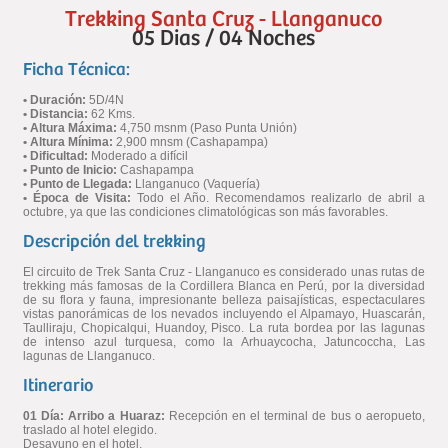
Trekking Santa Cruz - Llanganuco
05 Dias / 04 Noches
Ficha Técnica:
• Duración:
5D/4N
• Distancia:
62 Kms.
• Altura Máxima:
4,750 msnm (Paso Punta Unión)
• Altura Mínima:
2,900 mnsm (Cashapampa)
• Dificultad:
Moderado a difícil
• Punto de Inicio:
Cashapampa
• Punto de Llegada:
Llanganuco (Vaquería)
• Época de Visita:
Todo el Año. Recomendamos realizarlo de abril a
octubre, ya que las condiciones climatológicas son más favorables.
Descripción del trekking
El circuito de Trek Santa Cruz - Llanganuco es considerado unas rutas de
trekking más famosas de la Cordillera Blanca en Perú, por la diversidad
de su flora y fauna, impresionante belleza paisajísticas, espectaculares
vistas panorámicas de los nevados incluyendo el Alpamayo, Huascarán,
Taulliraju, Chopicalqui, Huandoy, Pisco. La ruta bordea por las lagunas
de intenso azul turquesa, como la Arhuaycocha, Jatuncoccha, Las
lagunas de Llanganuco.
Itinerario
01 Día: Arribo a Huaraz:
Recepción en el terminal de bus o aeropueto,
traslado al hotel elegido.
Desayuno en el hotel.