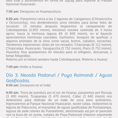
lado Este y ascendemos en forma de zigzag para ingresar al Parque
Nacional Huascarán.
7:00 am:
Desayuno en Huamacchuco.
8:00 am:
Pasaremos cerca a las 2 lagunas de Llanganuco (Chinancocha
y Orconcocha), nos dentendremos unos minutos para tomar fotos de
recuerdo. 15 minutos después llegaremos al campamento de
Cebollapampa (3,950 msnm), iniciamos nuestra caminata de 3 horas
aprox. hacia la hermosa laguna 69 (4 600 msnm), en el trayecto
apreciaremos hermosas cascadas, riachuelos, bosques de queñual, y
algunos animales de la zona como vacas, burros, caballos, vizcachas.
Tendremos impresiones vistas de los nevados: Chacraraju (6 112 msnm),
Chopicalqui, Huascarán, Yanapaccha (5 752 msnm), Pisco (5 752 msnm),
Huandoy. Nos quedaremos 40 minutos para el refrigerio, descansar, o
tomar fotografías.
Retorno por el mismo sendero hasta Cebollapampa. Retorno a Huaraz.
7:00 pm:
Arribo a Huaraz.
Día 3: Nevado Pastoruri / Puya Raimondi / Aguas
Gasificadas.
8:00 am:
Desayuno en el hotel.
9:00 am:
Tours de aventura por el sur de Huaraz, pasaremos por Recuay
(3 400 msnm), Ticapampa (3 470 msnm), Cátac (3 640 msnm) nos
detenemos para disfrutar de un mate de coca para aclimarnos.
Ingresaremos al Parque Nacional Huascarán, sector carpa, visitaremos la
laguna de Patococha, el manantial de aguas gasificadas de Pumapampa,
laguna de siete colores de Pumashimin, denominado así por el parecido
con la boca de un puma, rodales de Puya Raimondi (máximo exponente