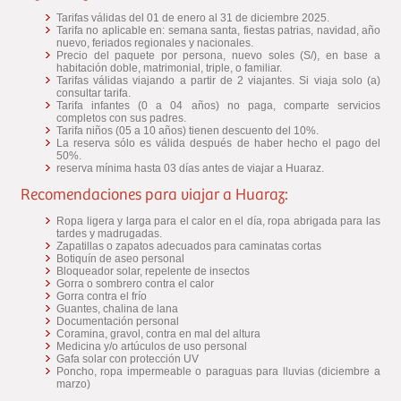
Tarifas válidas del 01 de enero al 31 de diciembre 2025.
Tarifa no aplicable en: semana santa, fiestas patrias, navidad, año
nuevo, feriados regionales y nacionales.
Precio del paquete por persona, nuevo soles (S/), en base a
habitación doble, matrimonial, triple, o familiar.
Tarifas válidas viajando a partir de 2 viajantes. Si viaja solo (a)
consultar tarifa.
Tarifa infantes (0 a 04 años) no paga, comparte servicios
completos con sus padres.
Tarifa niños (05 a 10 años) tienen descuento del 10%.
La reserva sólo es válida después de haber hecho el pago del
50%.
reserva mínima hasta 03 días antes de viajar a Huaraz.
Recomendaciones para viajar a Huaraz:
Ropa ligera y larga para el calor en el día, ropa abrigada para las
tardes y madrugadas.
Zapatillas o zapatos adecuados para caminatas cortas
Botiquín de aseo personal
Bloqueador solar, repelente de insectos
Gorra o sombrero contra el calor
Gorra contra el frío
Guantes, chalina de lana
Documentación personal
Coramina, gravol, contra en mal del altura
Medicina y/o artúculos de uso personal
Gafa solar con protección UV
Poncho, ropa impermeable o paraguas para lluvias (diciembre a
marzo)