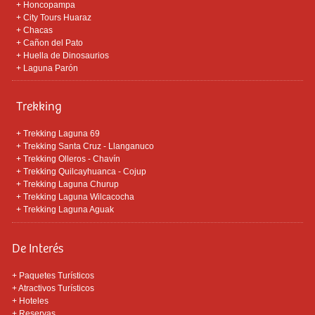
+
Honcopampa
+
City Tours Huaraz
+
Chacas
+
Cañon del Pato
+
Huella de Dinosaurios
+
Laguna Parón
Trekking
+
Trekking Laguna 69
+
Trekking Santa Cruz - Llanganuco
+
Trekking Olleros - Chavín
+
Trekking Quilcayhuanca - Cojup
+
Trekking Laguna Churup
+
Trekking Laguna Wilcacocha
+
Trekking Laguna Aguak
De Interés
+
Paquetes Turísticos
+
Atractivos Turísticos
+
Hoteles
+
Reservas