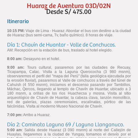
Huaraz de Aventura 03D/02N
Desde S/ 475.00
Itinerario
10:15 PM:
Viaje de Lima - Huaraz: Abordar el bus con destino a la ciudad
de Huaraz (bus semi-cama, Tv, baño químico). 8 horas de viaje.
Día 1: Chavín de Huantar - Valle de Conchucos.
AM: Recepción en la estación de bus, traslado al hotel elegido.
8:00 am:
Desayuno en el hotel.
9:00 am:
Tours cultural, pasaremos por las ciudades de Recuay,
Ticapampa, Catac. Visita a la Laguna Querococha (3 980 msnm),
observaremos el perfil del "mapa del Perú" (falla geológica ejecutada por
la erosión fluvial), pasaremos al Valle de conchucos a través del túnel de
Cahuish (4 550 msnm), iniciamos el descenso pasando por Tambillos,
Máchac, Qercos, llegando al templo de Chavín de Huantar, ubicado a 3
180 msnm, a orillas de los rios Huachecsa y mosna. Visita al sitio
arqueológico de Chavín de Huantar, la cabeza clava, lanzón monolítico,
red de galerías, plazas ceremoniales, escalinatas, pórtico de las
falcónidas. Visita al moderno Museo Nacional de Chavín.
7:00 pm:
Arribo a Huaraz.
Día 2: Caminata Laguna 69 / Laguna Llanganuco.
5:00 am
: Salida desde Huaraz (3 090 msnm) al norte del Callejón de
Huaylas, llegaremos a la ciudad de Yungay, tomamos el desvío por el