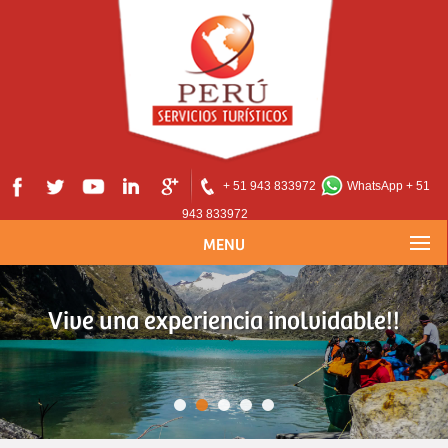
+ 51 943 833972
WhatsApp + 51
943 833972
MENU
Vive una experiencia inolvidable!!