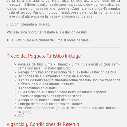
de la flora alto andina del Perú; alcanza una altura promedio de 11
metros, 8 mil flores, 6 millones de semillas, su ciclo de vida llega alcanzar
los cien años), pinturas de arte rupestre. Caminaremos unos 45 minutos
hasta el nevado Pastoruri (5 000 msnm), observaremos la montañana de
nieve y disfrutaremos de la nieve y la laguna congelada.
6:00 pm
: Llegada a Huaraz.
PM:
A la hora oportuna traslado a la estación de bus.
10:15 PM
: Viaje a la ciudad de Lima. 8 horas de viaje.
Precio del Paquete Turístico Incluye:
Pasajes de bus: Lima - Huaraz - Lima, bus ejecutivo (bus semi-
cama 2do nivel, Tv, baño químico)
Recepción y traslados: estación de bus - hotel - estación de bus
02 noches de alojamiento en hotel de elección
03 días de tours según itinerario arriba descrito. Incluye transporte
turístico ida y vuelta duante los tours.
03 desayunos en el hotel.
Guía Oficial de Turismo en cada tours, en idioma español.
Tickets de ingreso a los lugares turísticos.
Recojo de su hotel en cada día de tours.
Entrega de material infomativo de Huaraz.
Asistencia permanente (botiquín de primeros auxilios, balón de
oxígeno)
IGV
Vigencia y Condiciones de Reserva: