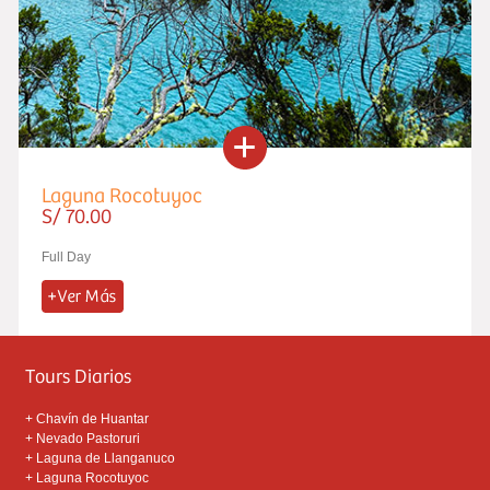
Laguna Rocotuyoc
S/ 70.00
Full Day
Tours Diarios
+
Chavín de Huantar
+
Nevado Pastoruri
+
Laguna de Llanganuco
+
Laguna Rocotuyoc