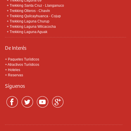
+
Trekking Laguna 69
+
Trekking Santa Cruz - Llanganuco
+
Trekking Olleros - Chavín
+
Trekking Quilcayhuanca - Cojup
+
Trekking Laguna Churup
+
Trekking Laguna Wilcacocha
+
Trekking Laguna Aguak
De Interés
+
Paquetes Turísticos
+
Atractivos Turísticos
+
Hoteles
+
Reservas
Síguenos