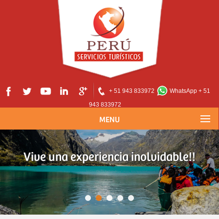
+ 51 943 833972
WhatsApp + 51
943 833972
MENU
Vive una experiencia inolvidable!!