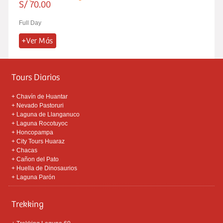
S/ 70.00
Full Day
Tours Diarios
+
Chavín de Huantar
+
Nevado Pastoruri
+
Laguna de Llanganuco
+
Laguna Rocotuyoc
+
Honcopampa
+
City Tours Huaraz
+
Chacas
+
Cañon del Pato
+
Huella de Dinosaurios
+
Laguna Parón
Trekking