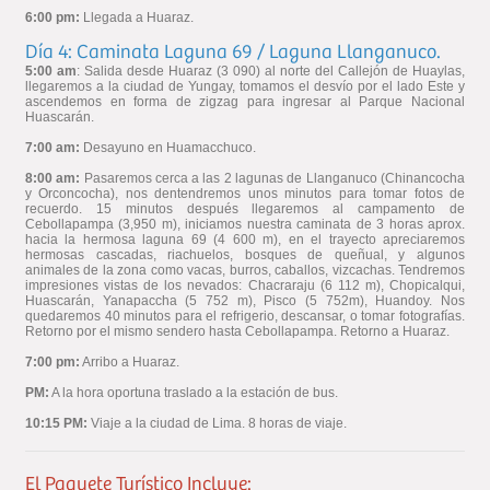
6:00 pm:
Llegada a Huaraz.
Día 4: Caminata Laguna 69 / Laguna Llanganuco.
5:00 am
: Salida desde Huaraz (3 090) al norte del Callejón de Huaylas,
llegaremos a la ciudad de Yungay, tomamos el desvío por el lado Este y
ascendemos en forma de zigzag para ingresar al Parque Nacional
Huascarán.
7:00 am:
Desayuno en Huamacchuco.
8:00 am:
Pasaremos cerca a las 2 lagunas de Llanganuco (Chinancocha
y Orconcocha), nos dentendremos unos minutos para tomar fotos de
recuerdo. 15 minutos después llegaremos al campamento de
Cebollapampa (3,950 m), iniciamos nuestra caminata de 3 horas aprox.
hacia la hermosa laguna 69 (4 600 m), en el trayecto apreciaremos
hermosas cascadas, riachuelos, bosques de queñual, y algunos
animales de la zona como vacas, burros, caballos, vizcachas. Tendremos
impresiones vistas de los nevados: Chacraraju (6 112 m), Chopicalqui,
Huascarán, Yanapaccha (5 752 m), Pisco (5 752m), Huandoy. Nos
quedaremos 40 minutos para el refrigerio, descansar, o tomar fotografías.
Retorno por el mismo sendero hasta Cebollapampa. Retorno a Huaraz.
7:00 pm:
Arribo a Huaraz.
PM:
A la hora oportuna traslado a la estación de bus.
10:15 PM:
Viaje a la ciudad de Lima. 8 horas de viaje.
El Paquete Turístico Incluye: