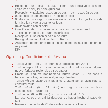
Boleto de bus: Lima - Huaraz - Lima, bus ejecutivo (bus semi-
cama 2do nivel, Tv, baño químico).
Recepción y traslados: estación de bus - hotel - estación de bus
03 noches de alojamiento en hotel de elección
04 días de tours según itinerario arriba descrito. Incluye transporte
turístico ida y vuelta duante los tours.
04 desayunos en el hotel.
Guía Oficial de Turismo en cada tours, en idioma español.
Tickets de ingreso a los lugares turísticos
Recojo de su hotel en cada día de tours.
Entrega de material infomativo de Huaraz.
Asistencia permanente (botiquín de primeros auxilios, balón de
oxígeno)
IGV
Vigencia y Condiciones de Reserva:
Tarifas válidas del 01 de enero al 31 de diciembre 2024.
Tarifa no aplicable en: semana santa, fiestas patrias, navidad, año
nuevo, feriados regionales y nacionales.
Precio del paquete por persona, nuevo soles (S/), en base a
habitación doble, matrimonial, triple, o familiar.
Tarifas válidas viajando a partir de 2 viajantes. Si viaja solo (a)
consultar tarifa.
Tarifa infantes (0 a 04 años) no paga, comparte servicios
completos con sus padres.
Tarifa niños (05 a 10 años) tienen descuento del 10%.
La reserva sólo es válida después de haber hecho el pago del
50%.
Reserva mínima hasta 03 días antes de viajar a Huaraz.